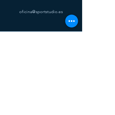
oficina@sportstudio.es
visitanos
Lunes a viernes 9:00 - 14:00
Egaña 17, 7º izq
48010 Bilbao