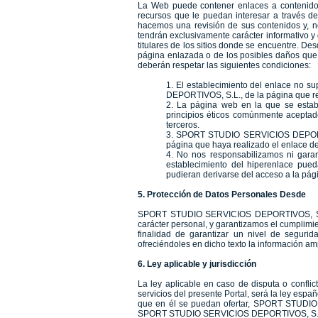
La Web puede contener enlaces a contenidos 
recursos que le puedan interesar a través
hacemos una revisión de sus contenidos y, no
tendrán exclusivamente carácter informativo y 
titulares de los sitios donde se encuentre
página enlazada o de los posibles daños q
deberán respetar las siguientes condiciones:
1. El establecimiento del enlace no 
DEPORTIVOS, S.L., de la página que re
2. La página web en la que se estable
principios éticos comúnmente aceptad
terceros.
3. SPORT STUDIO SERVICIOS DEPORTIVOS
página que haya realizado el enlace de
4. No nos responsabilizamos ni garant
establecimiento del hiperenlace pue
pudieran derivarse del acceso a la pág
5. Protección de Datos Personales Desde
SPORT STUDIO SERVICIOS DEPORTIVOS, S.L. 
carácter personal, y garantizamos el cumplimi
finalidad de garantizar un nivel de segurid
ofreciéndoles en dicho texto la información am
6. Ley aplicable y jurisdicción
La ley aplicable en caso de disputa o confli
servicios del presente Portal, será la ley españ
que en él se puedan ofertar, SPORT STUDIO 
SPORT STUDIO SERVICIOS DEPORTIVOS, S.