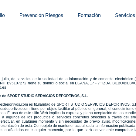
dio
Prevención Riesgos
Formación
Servicios
julio, de servicios de la sociedad de la información y de comercio electrónico
 B95107272, tiene su domicilio social en EGAÑA, 17 - 7º IZDA. BILBO/BILBAO 
o.es
 web de SPORT STUDIO SERVICIOS DEPORTIVOS, S.L.
osdeportivos.com
es titularidad de SPORT STUDIO SERVICIOS DEPORTIVOS, S.L. 
iosdeportivos.com
, tiene por objeto facilitar al público en general, el conocimient
os. El uso de este sitio Web implica la expresa y plena aceptación de las condic
rse a algunos de los productos o servicios concretos ofrecidos a través de
efectuar, en cualquier momento y sin necesidad de previo aviso, modificaciones
resentación de ésta. Con objeto de mantener actualizada la información publicada 
dos o añadidos en cualquier momento, por lo que será conveniente comprobar l