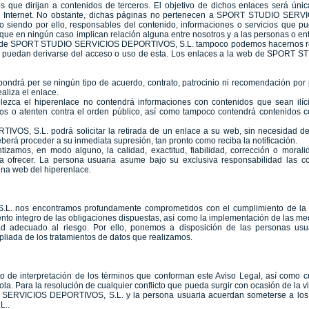
que dirijan a contenidos de terceros. El objetivo de dichos enlaces será única
 de Internet. No obstante, dichas páginas no pertenecen a SPORT STUDIO SER
 siendo por ello, responsables del contenido, informaciones o servicios que pu
que en ningún caso implican relación alguna entre nosotros y a las personas o enti
. Desde SPORT STUDIO SERVICIOS DEPORTIVOS, S.L. tampoco podemos hacernos re
ue puedan derivarse del acceso o uso de esta. Los enlaces a la web de SPOR
supondrá per se ningún tipo de acuerdo, contrato, patrocinio ni recomendación
aliza el enlace.
zca el hiperenlace no contendrá informaciones con contenidos que sean ilícitos
os o atenten contra el orden público, así como tampoco contendrá contenidos c
, S.L. podrá solicitar la retirada de un enlace a su web, sin necesidad de 
berá proceder a su inmediata supresión, tan pronto como reciba la notificación.
izamos, en modo alguno, la calidad, exactitud, fiabilidad, corrección o morali
da ofrecer. La persona usuaria asume bajo su exclusiva responsabilidad las 
ina web del hiperenlace.
nos encontramos profundamente comprometidos con el cumplimiento de la n
ento íntegro de las obligaciones dispuestas, así como la implementación de las m
ad adecuado al riesgo. Por ello, ponemos a disposición de las personas usua
pliada de los tratamientos de datos que realizamos.
cto de interpretación de los términos que conforman este Aviso Legal, así como c
ola. Para la resolución de cualquier conflicto que pueda surgir con ocasión de la vis
SERVICIOS DEPORTIVOS, S.L. y la persona usuaria acuerdan someterse a los J
L..