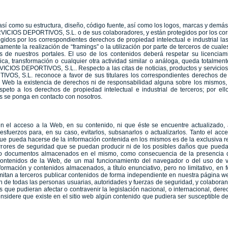
así como su estructura, diseño, código fuente, así como los logos, marcas y demás
ICIOS DEPORTIVOS, S.L. o de sus colaboradores, y están protegidos por los co
tegidos por los correspondientes derechos de propiedad intelectual e industrial l
amente la realización de “framings” o la utilización por parte de terceros de cua
os de nuestros portales. El uso de los contenidos deberá respetar su licenciam
ica, transformación o cualquier otra actividad similar o análoga, queda totalmen
IOS DEPORTIVOS, S.L.. Respecto a las citas de noticias, productos y servicios
 S.L. reconoce a favor de sus titulares los correspondientes derechos de pro
a Web la existencia de derechos ni de responsabilidad alguna sobre los mismos,
eto a los derechos de propiedad intelectual e industrial de terceros; por ello
s se ponga en contacto con nosotros.
s en el acceso a la Web, en su contenido, ni que éste se encuentre actuali
sfuerzos para, en su caso, evitarlos, subsanarlos o actualizarlos. Tanto el a
pueda hacerse de la información contenida en los mismos es de la exclusiva res
rores de seguridad que se puedan producir ni de los posibles daños que puedan
os o documentos almacenados en el mismo, como consecuencia de la presencia d
y contenidos de la Web, de un mal funcionamiento del navegador o del uso de 
rmación y contenidos almacenados, a título enunciativo, pero no limitativo, en f
mitan a terceros publicar contenidos de forma independiente en nuestra página w
 de todas las personas usuarias, autoridades y fuerzas de seguridad, y colaborand
que pudieran afectar o contravenir la legislación nacional, o internacional, derec
nsidere que existe en el sitio web algún contenido que pudiera ser susceptible d