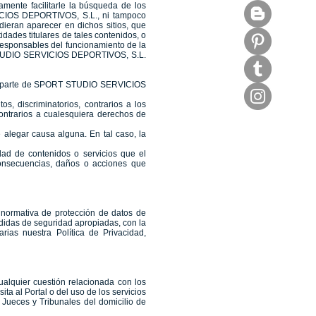
mente facilitarle la búsqueda de los
VICIOS DEPORTIVOS, S.L., ni tampoco
dieran aparecer en dichos sitios, que
dades titulares de tales contenidos, o
sponsables del funcionamiento de la
T STUDIO SERVICIOS DEPORTIVOS, S.L.
 por parte de SPORT STUDIO SERVICIOS
, discriminatorios, contrarios a los
ontrarios a cualesquiera derechos de
alegar causa alguna. En tal caso, la
dad de contenidos o servicios que el
consecuencias, daños o acciones que
ormativa de protección de datos de
edidas de seguridad apropiadas, con la
rias nuestra Política de Privacidad,
ualquier cuestión relacionada con los
ita al Portal o del uso de los servicios
ueces y Tribunales del domicilio de