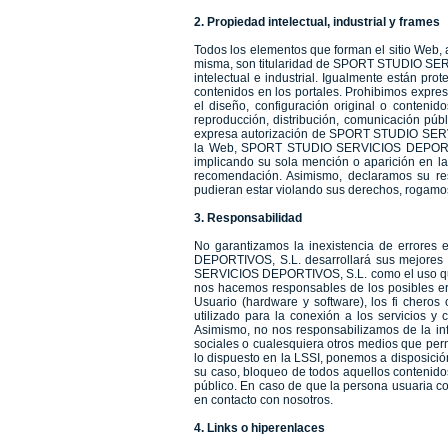
2. Propiedad intelectual, industrial y frames
Todos los elementos que forman el sitio Web, 
misma, son titularidad de SPORT STUDIO SERV
intelectual e industrial. Igualmente están pro
contenidos en los portales. Prohibimos expres
el diseño, configuración original o contenid
reproducción, distribución, comunicación públ
expresa autorización de SPORT STUDIO SERVIC
la Web, SPORT STUDIO SERVICIOS DEPORTIVOS,
implicando su sola mención o aparición en l
recomendación. Asimismo, declaramos su resp
pudieran estar violando sus derechos, rogamo
3. Responsabilidad
No garantizamos la inexistencia de errore
DEPORTIVOS, S.L. desarrollará sus mejores e
SERVICIOS DEPORTIVOS, S.L. como el uso que 
nos hacemos responsables de los posibles er
Usuario (hardware y software), los fi cher
utilizado para la conexión a los servicios 
Asimismo, no nos responsabilizamos de la info
sociales o cualesquiera otros medios que per
lo dispuesto en la LSSI, ponemos a disposición
su caso, bloqueo de todos aquellos contenidos 
público. En caso de que la persona usuaria co
en contacto con nosotros.
4. Links o hiperenlaces