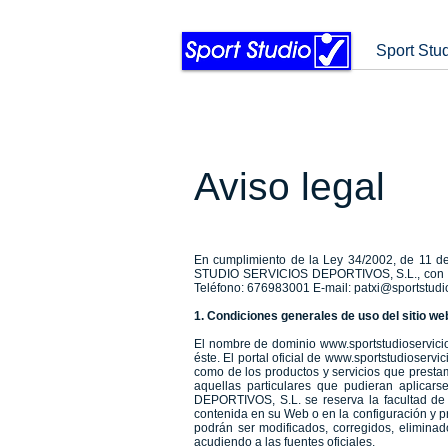
Sport Stu
Aviso legal
En cumplimiento de la Ley 34/2002, de 11 de 
STUDIO SERVICIOS DEPORTIVOS, S.L., con NIF
Teléfono: 676983001 E-mail:
patxi@sportstudi
1. Condiciones generales de uso del sitio
El nombre de dominio
www.sportstudioservici
éste. El portal oficial de
www.sportstudioservic
como de los productos y servicios que prestam
aquellas particulares que pudieran aplica
DEPORTIVOS, S.L. se reserva la facultad de 
contenida en su Web o en la configuración y p
podrán ser modificados, corregidos, elimina
acudiendo a las fuentes oficiales.