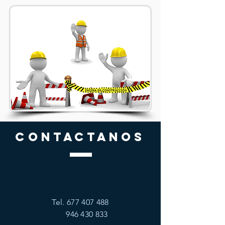
CONTACTANOS
Tel.
677 407 488
946 430 833