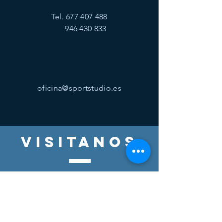
Tel.
677 407 488
946 430 833
oficina@sportstudio.es
visitanos
Lunes a viernes 9:00 - 14:00