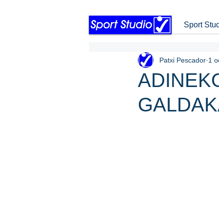
Sport Stu
Patxi Pescador
1 o
ADINEK
GALDAKA