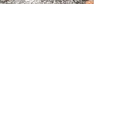
Mª Luisa García Leandrez Responsable de
3 dic 2021
1 min de lectura
Taller de marcha Nordika en
Elorrio
Aprovechando este otoño, que nos permite