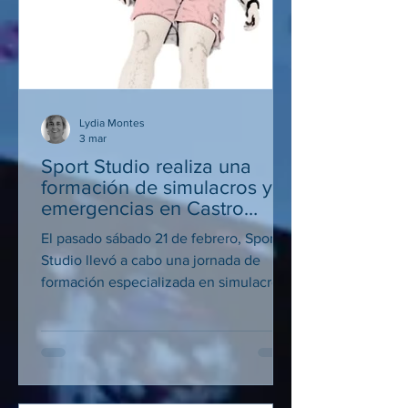
Lydia Montes
3 mar
Sport Studio realiza una
formación de simulacros y
emergencias en Castro
Urdiales
El pasado sábado 21 de febrero, Sport
Studio llevó a cabo una jornada de
formación especializada en simulacros
y actuación ante emergencias en las
instalaciones del Polideportivo Peru
Zaballa, en Castro Urdiales. La actividad
tuvo como objetivo reforzar la
preparación y capacidad de respuesta