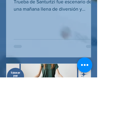
Trueba de Santurtzi fue escenario de
una mañana llena de diversión y
actividad el pasado sábado 3 de enero,
gracias a la jornada de hinchables
acuáticos organizada por Sport Studio,
que resultó ser un auténtico éxito. A lo
largo de la mañana, más de 400
usuarios pasaron por las instalaciones
para disfrutar de una propuesta
diferente y atractiva, ideal para
comenzar el año de forma activa y en
un ambiente festivo. Los hinchables
transformaron