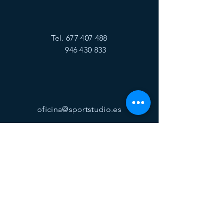
Tel.
677 407 488
946 430 833
oficina@sportstudio.es
visitanos
Lunes a viernes 9:00 - 14:00